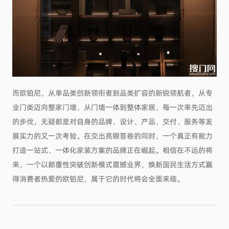
而欧铂尼，从单品类创新领衔者到品类扩容的新锐领航者，从专
业门类迈向整家门墙，从门墙一体到整体家居，每一次率先迈出
的步伐，无疑都是对自身的品牌、设计、产品、交付、服务等发
展实力的又一次考验。在交出亮眼答卷的同时，一个真正有能力
打造一站式、一体化家装方案的品牌正在崛起。相信在不远的将
来，一个以颠覆性突破创新模式震撼业界，焕新国民生活方式赢
得消费者热爱的欧铂尼，属于它的时代将会全面来临。