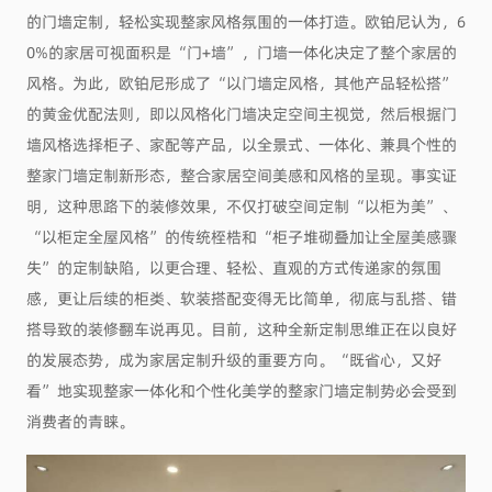
的门墙定制，轻松实现整家风格氛围的一体打造。欧铂尼认为，6
0%的家居可视面积是“门+墙”，门墙一体化决定了整个家居的
风格。为此，欧铂尼形成了“以门墙定风格，其他产品轻松搭”
的黄金优配法则，即以风格化门墙决定空间主视觉，然后根据门
墙风格选择柜子、家配等产品，以全景式、一体化、兼具个性的
整家门墙定制新形态，整合家居空间美感和风格的呈现。事实证
明，这种思路下的装修效果，不仅打破空间定制“以柜为美”、
“以柜定全屋风格”的传统桎梏和“柜子堆砌叠加让全屋美感骤
失”的定制缺陷，以更合理、轻松、直观的方式传递家的氛围
感，更让后续的柜类、软装搭配变得无比简单，彻底与乱搭、错
搭导致的装修翻车说再见。目前，这种全新定制思维正在以良好
的发展态势，成为家居定制升级的重要方向。“既省心，又好
看”地实现整家一体化和个性化美学的整家门墙定制势必会受到
消费者的青睐。