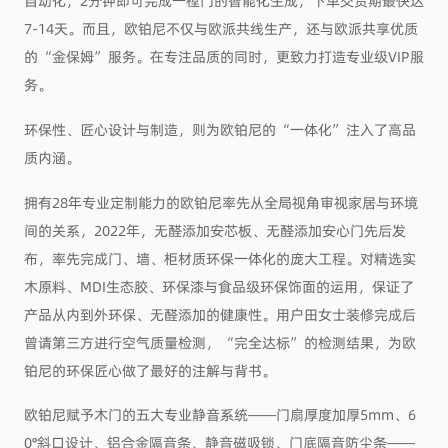
自动化，2分钟即可完成一樘门的智能化生成，下单交货期最快达
7-14天。而且，欧铂尼不仅与欧派共线生产，还与欧派共享优质
的“金保姆”服务。在专注品质的同时，更致力打造专业级VIP服
务。
环保性、匠心设计与制造，则为欧铂尼的“一体化”注入了高品
质内涵。
拥有28年专业定制能力的欧铂尼率先从全局视角审视家居与环境
间的关系，2022年，无醛添加安芯板、无醛添加安心门先后发
布，率先完成门、墙、柜材质环保一体化的庞大工程。对精选实
木原料、MDI生态胶、环保漆与食品级环保饰面的运用，保证了
产品从内到外环保、无醛添加的健康性。用户田女士装修完成后
曾请第三方进行空气质量检测，“完全达标”的检测结果，为欧
铂尼的环保匠心做了最好的注解与背书。
欧铂尼赋予木门的五大专业静音系统——门扇厚度加厚5mm、6
0°斜口设计、铝合金隔音条、静音磁吸锁、门底隔音防尘条——