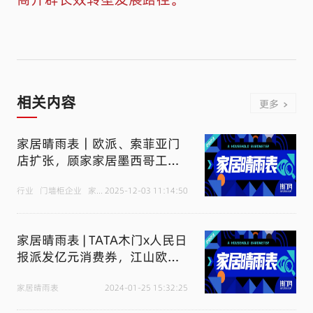
相关内容
更多
家居晴雨表｜欧派、索菲亚门
店扩张，顾家家居墨西哥工厂
完成扩建，上海给住宅装修企
业标“星”
行业
门墙柜企业
家居晴雨表
2025-12-03 11:14:50
家居晴雨表 | TATA木门x人民日
报派发亿元消费券，江山欧派
取消经销商独家代理模式，索
菲亚2024年将加快门店开店速
家居晴雨表
2024-01-25 15:32:25
度