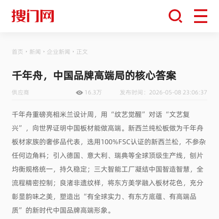
首页
新闻
企业新闻
正文
千年舟，中国品牌高端局的核心答案
供应商
16.3万
发布时间：2026-05-08 23:06:37
千年舟重磅亮相米兰设计周，用“纹艺觉醒”对话“文艺复
兴”，向世界证明中国板材能做高端。新西兰纯松板做为千年舟
板材家族的奢侈品代表，选用100%FSC认证的新西兰松，不参杂
任何边角料；引入德国、意大利、瑞典等全球顶级生产线，刨片
均衡规格统一，持久稳定；三大智能工厂凝结中国智造智慧，全
流程精密控制；良渚非遗纹样，将东方美学融入板材花色，充分
彰显韵味之美，塑造出“有全球实力、有东方底蕴、有高端品
质”的新时代中国品牌高端形象。