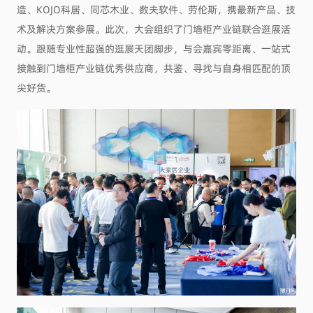
造、KOJO科居、同芯木业、数夫软件、劳伦斯，携最新产品、技
术及解决方案参展。此次，大会组织了门墙柜产业链联合逛展活
动。跟随专业性超强的逛展天团脚步，与会嘉宾零距离、一站式
接触到门墙柜产业链优秀供应商，共鉴、寻找与自身相匹配的顶
尖好货。