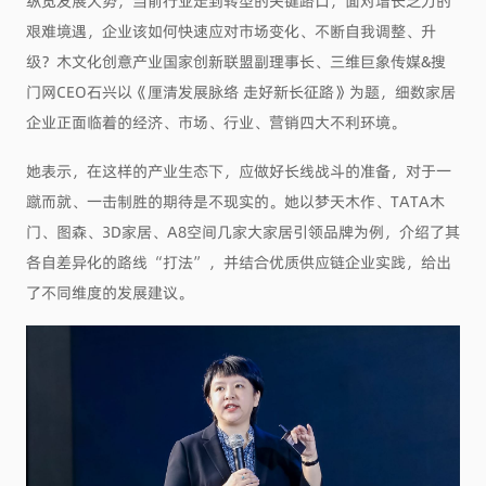
纵览发展大势，当前行业走到转型的关键路口，面对增长乏力的
艰难境遇，企业该如何快速应对市场变化、不断自我调整、升
级？木文化创意产业国家创新联盟副理事长、三维巨象传媒&搜
门网CEO石兴以《厘清发展脉络 走好新长征路》为题，细数家居
企业正面临着的经济、市场、行业、营销四大不利环境。
她表示，在这样的产业生态下，应做好长线战斗的准备，对于一
蹴而就、一击制胜的期待是不现实的。她以梦天木作、TATA木
门、图森、3D家居、A8空间几家大家居引领品牌为例，介绍了其
各自差异化的路线“打法”，并结合优质供应链企业实践，给出
了不同维度的发展建议。