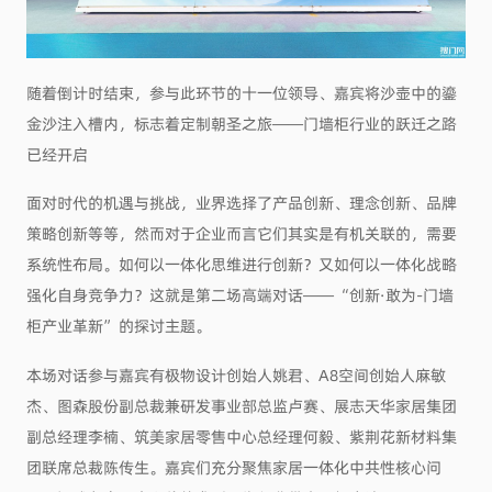
随着倒计时结束，参与此环节的十一位领导、嘉宾将沙壶中的鎏
金沙注入槽内，标志着定制朝圣之旅——门墙柜行业的跃迁之路
已经开启
面对时代的机遇与挑战，业界选择了产品创新、理念创新、品牌
策略创新等等，然而对于企业而言它们其实是有机关联的，需要
系统性布局。如何以一体化思维进行创新？又如何以一体化战略
强化自身竞争力？这就是第二场高端对话——“创新·敢为-门墙
柜产业革新”的探讨主题。
本场对话参与嘉宾有极物设计创始人姚君、A8空间创始人麻敏
杰、图森股份副总裁兼研发事业部总监卢赛、展志天华家居集团
副总经理李楠、筑美家居零售中心总经理何毅、紫荆花新材料集
团联席总裁陈传生。嘉宾们充分聚焦家居一体化中共性核心问