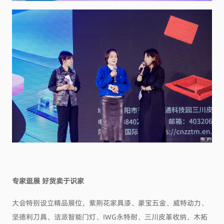
专家逛展 好货卖于识家
大会特别设立精品展位，紫荆花家具漆、豪宝五金、威特动力、
坚德利刀具、洁派智能门灯、IWG永特耐、三川皮革收纳、木拓