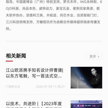
指导，中国建博会（广州）特别支持，梦天木作、IWG永特耐、K
OJO科居、尚品本色、威特动力、豪宝五金、紫荆花家具漆、数
夫软件协办，坚德利刀具、木拓造、同芯木业、洁派智能门灯、
三川科技倾情支持，方糖视讯作为战略合作媒体提供独家传播支
持。
相关新闻
更多
江山欧派携手知名设计师曹捷|
以东方笔触，写一首法式空间
情诗
门墙柜企业
2026-01-04 11:38:21
以技术，共进阶 | 【2023年度